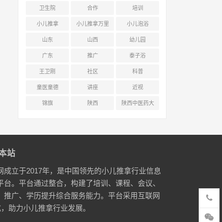
卫生院
合作
培训
小儿推拿
小儿推拿万里
小儿泡浴
行
山东
山西
幼儿园
广东
推广
泰子浴
王卫刚
社区
科普
童医童德
讲座
近视
锦旗
陕西
陕西中医药大
学附属医院
本站
网成立于2017年，是中国领先的小儿推拿行业信息
平台。平台通过整合，构建了培训、课程、会议、
、推广、学历提升综合服务能力。平台采用互联网
式，助力小儿推拿行业发展。