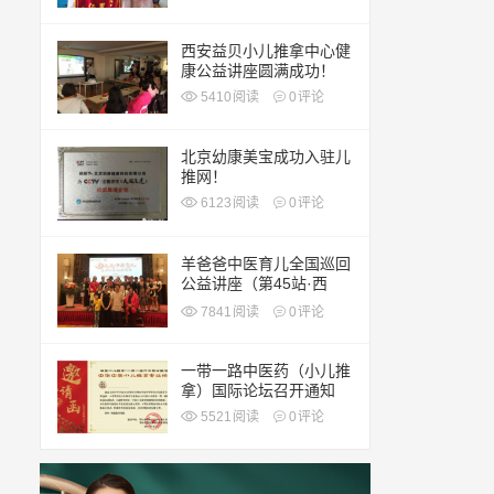
西安益贝小儿推拿中心健
康公益讲座圆满成功！
5410
阅读
0
评论
北京幼康美宝成功入驻儿
推网！
6123
阅读
0
评论
羊爸爸中医育儿全国巡回
公益讲座（第45站·西
安）
7841
阅读
0
评论
一带一路中医药（小儿推
拿）国际论坛召开通知
5521
阅读
0
评论