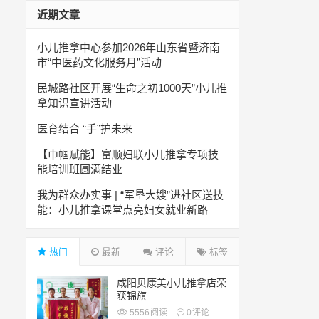
近期文章
小儿推拿中心参加2026年山东省暨济南
市“中医药文化服务月”活动
民城路社区开展“生命之初1000天”小儿推
拿知识宣讲活动
医育结合 “手”护未来
【巾帼赋能】富顺妇联小儿推拿专项技
能培训班圆满结业
我为群众办实事 | “军垦大嫂”进社区送技
能：小儿推拿课堂点亮妇女就业新路
热门
最新
评论
标签
咸阳贝康美小儿推拿店荣
获锦旗
5556
阅读
0
评论