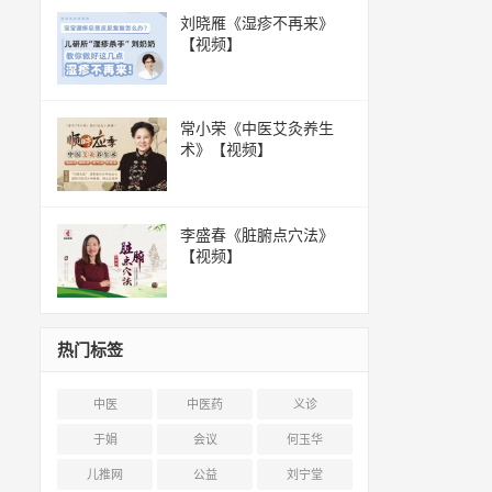
刘晓雁《湿疹不再来》
【视频】
常小荣《中医艾灸养生
术》【视频】
李盛春《脏腑点穴法》
【视频】
热门标签
中医
中医药
义诊
于娟
会议
何玉华
儿推网
公益
刘宁堂