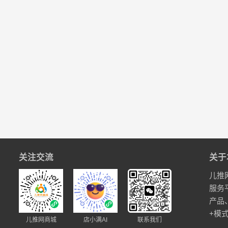
关注交流
关于
儿推
服务
产品
+模
儿推网商城
店小满AI
联系我们