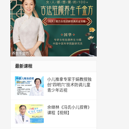
养生千金方
最新课程
小儿推拿专家于娟教授独
创“四明穴”技术防调儿童
青少年近视
佘继林《冯氏小儿捏脊》
课程【视频】