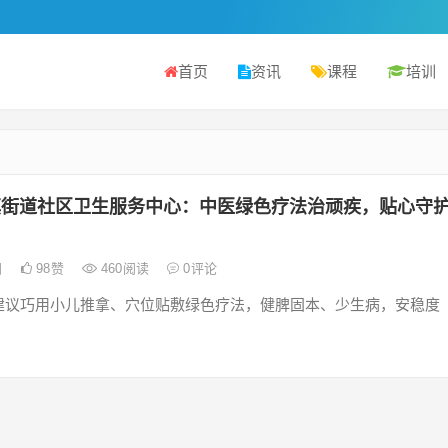
首页
资讯
课程
培训
镇街道社区卫生服务中心：中医绿色疗法治顽疾，贴心守
日
98
赞
460
阅读
0
评论
建议巧用小儿推拿、穴位贴敷绿色疗法，健脾固本、少生病，安稳度