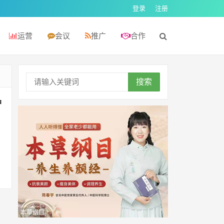
登录
注册
运营
会议
推广
合作
搜索
护
本草纲目