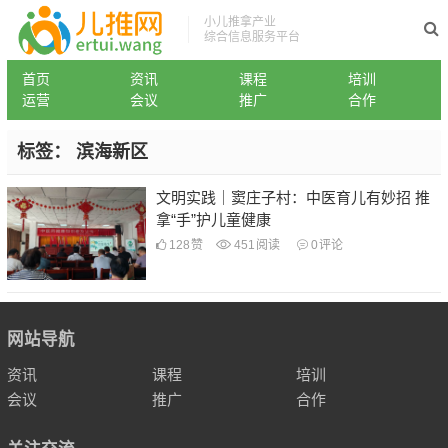
小儿推拿产业
综合信息服务平台
首页
资讯
课程
培训
运营
会议
推广
合作
标签：
滨海新区
文明实践｜窦庄子村：中医育儿有妙招 推
拿“手”护儿童健康
128
赞
451
阅读
0
评论
网站导航
资讯
课程
培训
会议
推广
合作