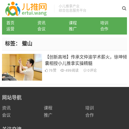
小儿推拿产业
综合信息服务平台
首页
资讯
课程
培训
运营
会议
推广
合作
标签：
璧山
【创新高地】传承文仲渝学术薪火，徐坤倾
囊相授小儿推拿实操精髓
76
赞
499
阅读
0
评论
网站导航
资讯
课程
培训
会议
推广
合作