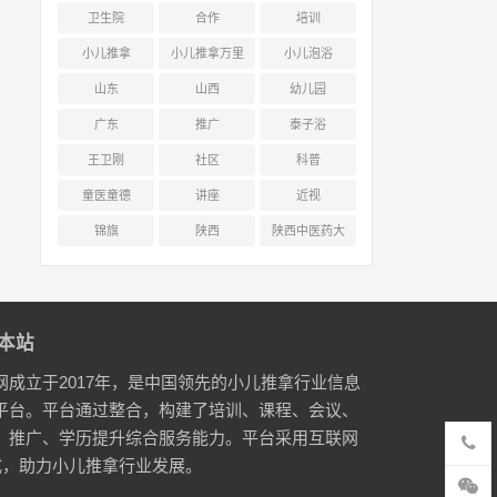
卫生院
合作
培训
小儿推拿
小儿推拿万里
小儿泡浴
行
山东
山西
幼儿园
广东
推广
泰子浴
王卫刚
社区
科普
童医童德
讲座
近视
锦旗
陕西
陕西中医药大
学附属医院
本站
网成立于2017年，是中国领先的小儿推拿行业信息
平台。平台通过整合，构建了培训、课程、会议、
、推广、学历提升综合服务能力。平台采用互联网
式，助力小儿推拿行业发展。