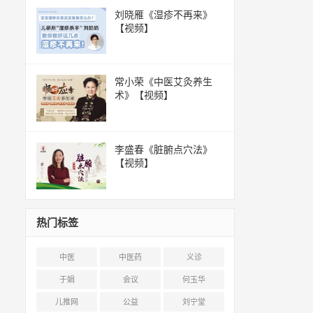
刘晓雁《湿疹不再来》
【视频】
常小荣《中医艾灸养生
术》【视频】
李盛春《脏腑点穴法》
【视频】
热门标签
中医
中医药
义诊
于娟
会议
何玉华
儿推网
公益
刘宁堂