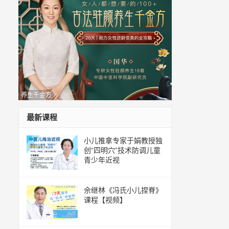
养生千金方
最新课程
小儿推拿专家于娟教授独
创“四明穴”技术防调儿童
青少年近视
佘继林《冯氏小儿捏脊》
课程【视频】