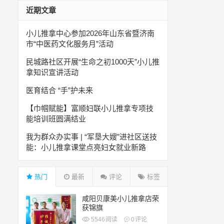
近期文章
小儿推拿中心参加2026年山东省暨济南
市“中医药文化服务月”活动
民城路社区开展“生命之初1000天”小儿推
拿知识宣讲活动
医育结合 “手”护未来
【巾帼赋能】富顺妇联小儿推拿专项技
能培训班圆满结业
我为群众办实事 | “军垦大嫂”进社区送技
能：小儿推拿课堂点亮妇女就业新路
热门
最新
评论
标签
咸阳贝康美小儿推拿店荣
获锦旗
5546
阅读
0
评论