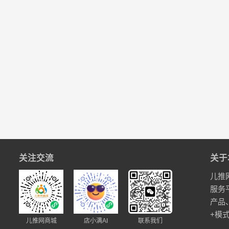
关注交流
关于
儿推
服务
产品
+模
儿推网商城
店小满AI
联系我们