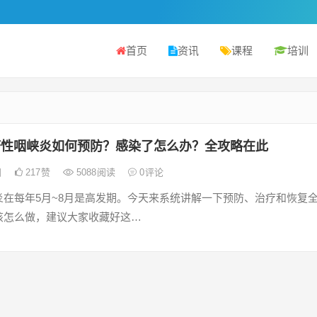
首页
资讯
课程
培训
疹性咽峡炎如何预防？感染了怎么办？全攻略在此
日
217
赞
5088
阅读
0
评论
炎在每年5月~8月是高发期。今天来系统讲解一下预防、治疗和恢复
该怎么做，建议大家收藏好这…