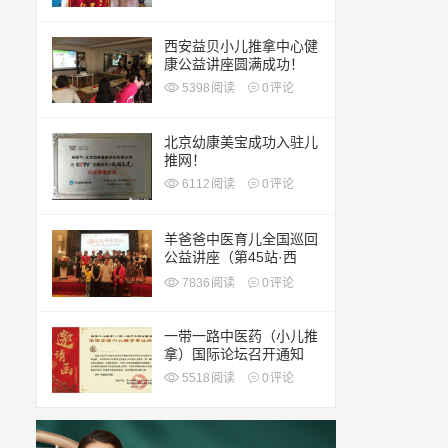
西安益贝小儿推拿中心健
康公益讲座圆满成功！
5398
阅读
0
评论
北京幼康美宝成功入驻儿
推网！
6112
阅读
0
评论
羊爸爸中医育儿全国巡回
公益讲座（第45站·西
安）
7836
阅读
0
评论
一带一路中医药（小儿推
拿）国际论坛召开通知
5518
阅读
0
评论