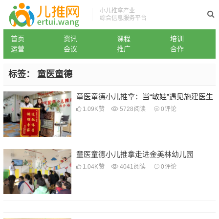
小儿推拿产业
综合信息服务平台
首页
资讯
课程
培训
运营
会议
推广
合作
标签：
童医童德
童医童德小儿推拿：当“敏娃”遇见施建医生
1.09K
赞
5728
阅读
0
评论
童医童德小儿推拿走进金美林幼儿园
1.04K
赞
4041
阅读
0
评论