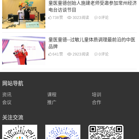
童医童德创始人施建老师受邀参加常州经济
电台访谈节目
738
赞
3023
阅读
0
评论
童医童德--过敏儿童体质调理最前沿的中医
品牌
641
赞
2923
阅读
0
评论
网站导航
资讯
课程
培训
会议
推广
合作
关注交流