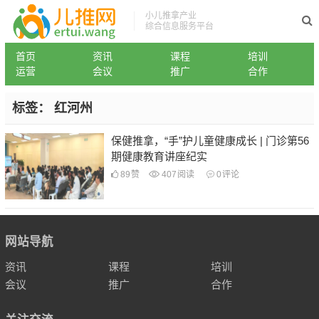
小儿推拿产业
综合信息服务平台
首页
资讯
课程
培训
运营
会议
推广
合作
标签：
红河州
保健推拿，“手”护儿童健康成长 | 门诊第56
期健康教育讲座纪实
89
赞
407
阅读
0
评论
网站导航
资讯
课程
培训
会议
推广
合作