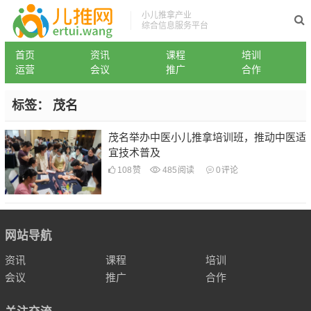
小儿推拿产业
综合信息服务平台
首页
资讯
课程
培训
运营
会议
推广
合作
标签：
茂名
茂名举办中医小儿推拿培训班，推动中医适
宜技术普及
108
赞
485
阅读
0
评论
网站导航
资讯
课程
培训
会议
推广
合作