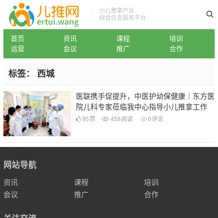
小儿推拿产业
综合信息服务平台
首页
资讯
课程
培训
运营
会议
推广
合作
标签：
西城
医联携手促提升，中医护幼保健康｜东方医
院儿科专家莅临我中心指导小儿推拿工作
95
赞
458
阅读
0
评论
网站导航
资讯
课程
培训
会议
推广
合作