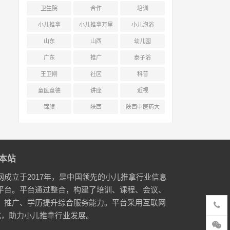
卫生院
合作
培训
小儿推拿
小儿推拿万里
小儿泡浴
行
山东
山西
幼儿园
广东
推广
泰子浴
王卫刚
社区
科普
童医童德
讲座
近视
锦旗
陕西
陕西中医药大
学附属医院
本站
网成立于2017年，是中国领先的小儿推拿行业信息
平台。平台通过整合，构建了培训、课程、会议、
、推广、学历提升综合服务能力。平台采用互联网
式，助力小儿推拿行业发展。