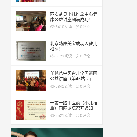
西安益贝小儿推拿中心健
康公益讲座圆满成功！
5410
阅读
0
评论
北京幼康美宝成功入驻儿
推网！
6123
阅读
0
评论
羊爸爸中医育儿全国巡回
公益讲座（第45站·西
安）
7841
阅读
0
评论
一带一路中医药（小儿推
拿）国际论坛召开通知
5521
阅读
0
评论