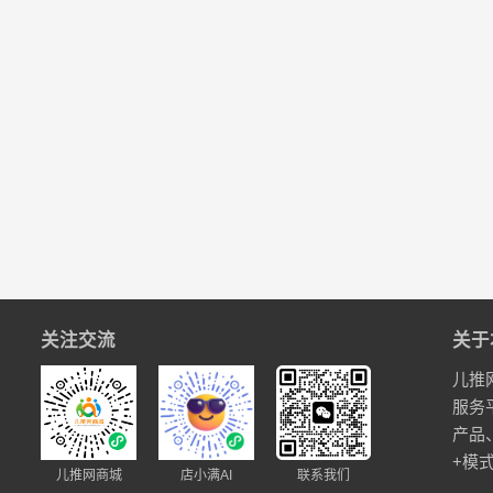
关注交流
关于
儿推
服务
产品
+模
儿推网商城
店小满AI
联系我们