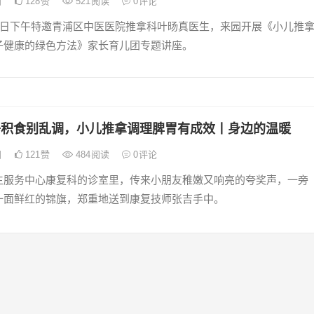
日
128
赞
521
阅读
0
评论
14日下午特邀青浦区中医医院推拿科叶旸真医生，来园开展《小儿推
子健康的绿色方法》家长育儿团专题讲座。
子积食别乱调，小儿推拿调理脾胃有成效丨身边的温暖
日
121
赞
484
阅读
0
评论
生服务中心康复科的诊室里，传来小朋友稚嫩又响亮的夸奖声，一旁
一面鲜红的锦旗，郑重地送到康复技师张吉手中。