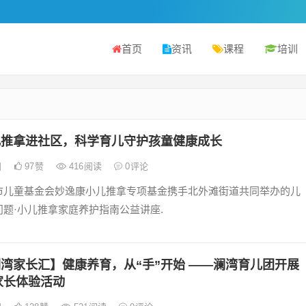
首页
资讯
课程
培训
儿推拿进社区，科学育儿守护孩童健康成长
日
97
赞
416
阅读
0
评论
市儿童基金会妙逸康小儿推拿专项基金携手北外滩街道共同举办的儿
题·小儿推拿家庭养护指南公益讲座.
湾家长汇】健康养育，从“手”开始 ——澜湾育儿团开展
家长体验活动