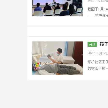
2026年5月15
我园于5月
——守护孩
孩
资讯
2026年5月12
颛桥社区卫
的家长手捧