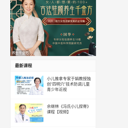
养生千金方
最新课程
小儿推拿专家于娟教授独
创“四明穴”技术防调儿童
青少年近视
佘继林《冯氏小儿捏脊》
课程【视频】