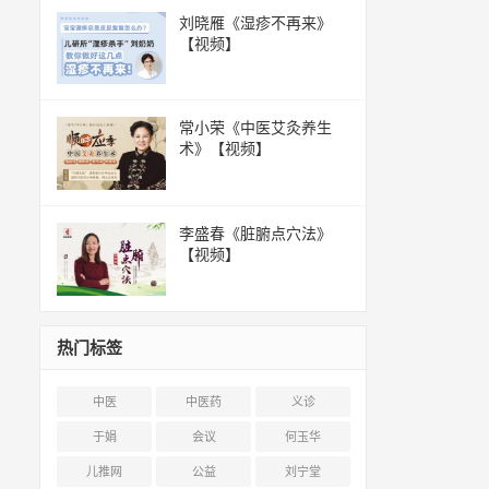
刘晓雁《湿疹不再来》
【视频】
常小荣《中医艾灸养生
术》【视频】
李盛春《脏腑点穴法》
【视频】
热门标签
中医
中医药
义诊
于娟
会议
何玉华
儿推网
公益
刘宁堂