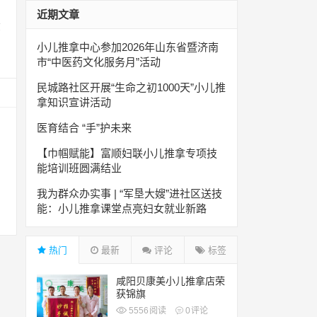
近期文章
拿
小儿推拿中心参加2026年山东省暨济南
市“中医药文化服务月”活动
民城路社区开展“生命之初1000天”小儿推
拿知识宣讲活动
医育结合 “手”护未来
【巾帼赋能】富顺妇联小儿推拿专项技
能培训班圆满结业
我为群众办实事 | “军垦大嫂”进社区送技
能：小儿推拿课堂点亮妇女就业新路
热门
最新
评论
标签
咸阳贝康美小儿推拿店荣
获锦旗
5556
阅读
0
评论