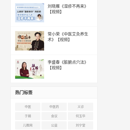
刘晓雁《湿疹不再来》
【视频】
常小荣《中医艾灸养生
术》【视频】
李盛春《脏腑点穴法》
【视频】
热门标签
中医
中医药
义诊
于娟
会议
何玉华
儿推网
公益
刘宁堂