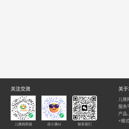
关注交流
关于
儿推
服务
产品
+模
儿推网商城
店小满AI
联系我们