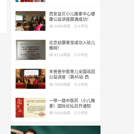
围
西安益贝小儿推拿中心健
康公益讲座圆满成功！
5406
阅读
0
评论
北京幼康美宝成功入驻儿
推网！
6119
阅读
0
评论
羊爸爸中医育儿全国巡回
公益讲座（第45站·西
安）
7839
阅读
0
评论
一带一路中医药（小儿推
拿）国际论坛召开通知
5518
阅读
0
评论