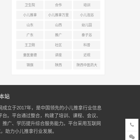
卫生院
合作
培训
小儿推拿
小儿推拿万里
小儿泡浴
行
山东
山西
幼儿园
广东
推广
泰子浴
王卫刚
社区
科普
童医童德
讲座
近视
锦旗
陕西
陕西中医药大
学附属医院
本站
网成立于2017年，是中国领先的小儿推拿行业信息
平台。平台通过整合，构建了培训、课程、会议、
、推广、学历提升综合服务能力。平台采用互联网
式，助力小儿推拿行业发展。