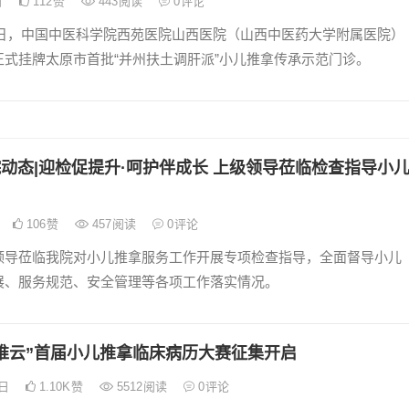
日
112
赞
443
阅读
0
评论
月6日，中国中医科学院西苑医院山西医院（山西中医药大学附属医院）
正式挂牌太原市首批“并州扶土调肝派”小儿推拿传承示范门诊。
动态|迎检促提升·呵护伴成长 上级领导莅临检查指导小
106
赞
457
阅读
0
评论
领导莅临我院对小儿推拿服务工作开展专项检查指导，全面督导小儿
展、服务规范、安全管理等各项工作落实情况。
推云”首届小儿推拿临床病历大赛征集开启
5日
1.10K
赞
5512
阅读
0
评论