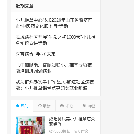
近期文章
小儿推拿中心参加2026年山东省暨济南
市“中医药文化服务月”活动
民城路社区开展“生命之初1000天”小儿推
拿知识宣讲活动
医育结合 “手”护未来
儿
【巾帼赋能】富顺妇联小儿推拿专项技
能培训班圆满结业
我为群众办实事 | “军垦大嫂”进社区送技
能：小儿推拿课堂点亮妇女就业新路
热门
最新
评论
标签
咸阳贝康美小儿推拿店荣
获锦旗
5553
阅读
0
评论