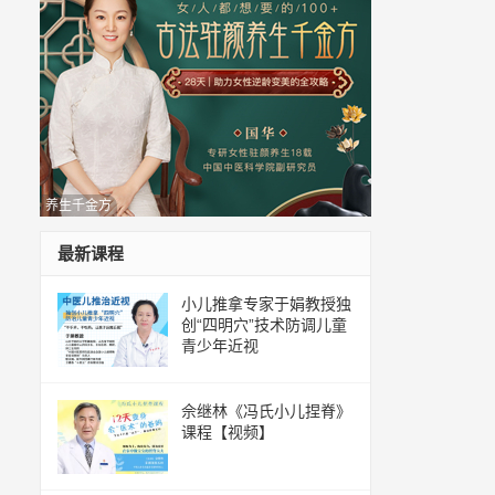
养生千金方
最新课程
小儿推拿专家于娟教授独
创“四明穴”技术防调儿童
青少年近视
佘继林《冯氏小儿捏脊》
课程【视频】