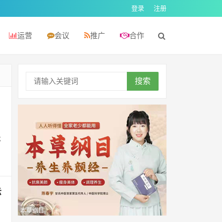
登录
注册
运营
会议
推广
合作
搜索
承
示
本草纲目