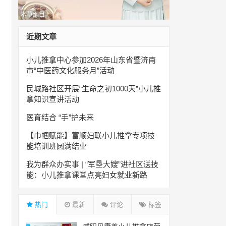
本草纲目
近期文章
小儿推拿中心参加2026年山东省暨济南
市“中医药文化服务月”活动
民城路社区开展“生命之初1000天”小儿推
拿知识宣讲活动
医育结合 “手”护未来
【巾帼赋能】富顺妇联小儿推拿专项技
能培训班圆满结业
我为群众办实事 | “军垦大嫂”进社区送技
能：小儿推拿课堂点亮妇女就业新路
热门
最新
评论
标签