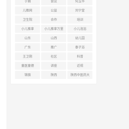
于娟
会议
何玉华
儿推网
公益
刘宁堂
卫生院
合作
培训
小儿推拿
小儿推拿万里
小儿泡浴
行
山东
山西
幼儿园
广东
推广
泰子浴
王卫刚
社区
科普
童医童德
讲座
近视
锦旗
陕西
陕西中医药大
学附属医院