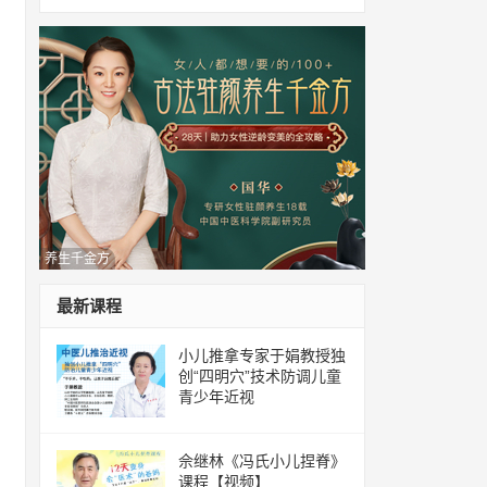
养生千金方
最新课程
小儿推拿专家于娟教授独
创“四明穴”技术防调儿童
青少年近视
佘继林《冯氏小儿捏脊》
课程【视频】