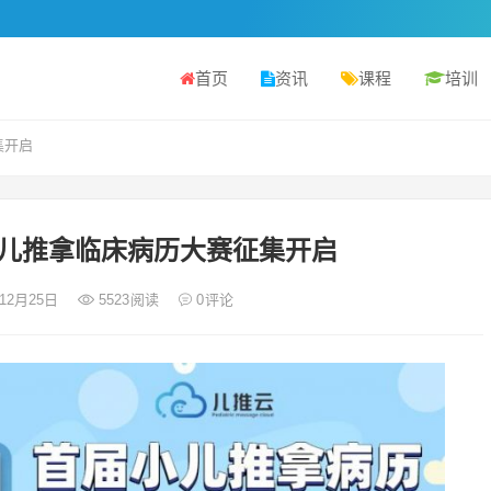
首页
资讯
课程
培训
集开启
小儿推拿临床病历大赛征集开启
年12月25日
5523
阅读
0
评论