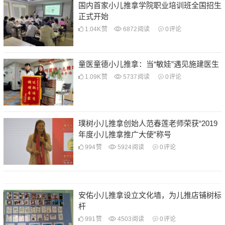
国内首家小儿推拿学院职业培训班全国招生
正式开始
1.04K
赞
6872
阅读
0
评论
童医童德小儿推拿：当“敏娃”遇见施建医生
1.09K
赞
5737
阅读
0
评论
璞树小儿推拿创始人范春莲老师荣获“2019
年度小儿推拿推广大使”称号
994
赞
5924
阅读
0
评论
安佑小儿推拿设立文化墙，为儿推店铺树标
杆
991
赞
4503
阅读
0
评论