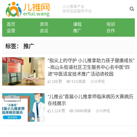
小儿推拿产业
综合信息服务平台
首页
资讯
课程
培训
运营
会议
推广
合作
标签：
推广
“指尖上的守护 小儿推拿助力孩子健康成长”
–岚山头街道社区卫生服务中心名中医“四
进”中医适宜技术推广活动进校园
106
赞
515
阅读
0
评论
“儿推云”首届小儿推拿师临床病历大赛病历
在线展示
1.11K
赞
5999
阅读
0
评论