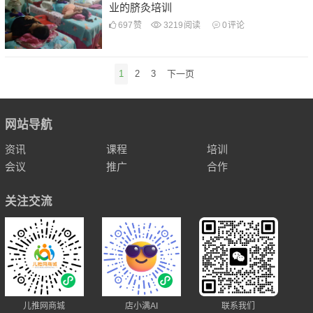
业的脐灸培训
697
赞
3219
阅读
0
评论
文
1
2
3
下一页
章
导
航
网站导航
资讯
课程
培训
会议
推广
合作
关注交流
儿推网商城
店小满AI
联系我们