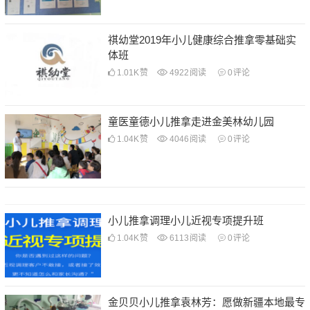
祺幼堂2019年小儿健康综合推拿零基础实
体班
1.01K
赞
4922
阅读
0
评论
童医童德小儿推拿走进金美林幼儿园
1.04K
赞
4046
阅读
0
评论
小儿推拿调理小儿近视专项提升班
1.04K
赞
6113
阅读
0
评论
金贝贝小儿推拿袁林芳：愿做新疆本地最专