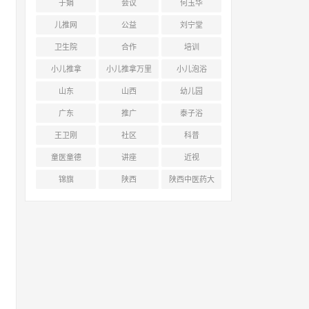
于娟
会议
何玉华
儿推网
公益
刘宁堂
卫生院
合作
培训
小儿推拿
小儿推拿万里
小儿泡浴
行
山东
山西
幼儿园
广东
推广
泰子浴
王卫刚
社区
科普
童医童德
讲座
近视
锦旗
陕西
陕西中医药大
学附属医院