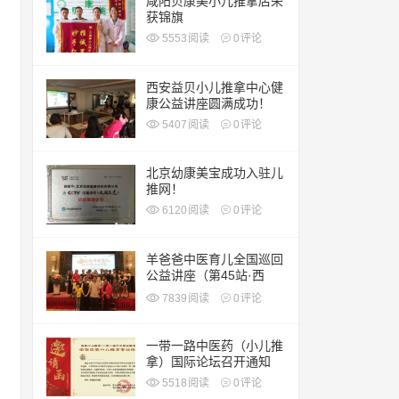
咸阳贝康美小儿推拿店荣
获锦旗
5553
阅读
0
评论
西安益贝小儿推拿中心健
康公益讲座圆满成功！
5407
阅读
0
评论
北京幼康美宝成功入驻儿
推网！
6120
阅读
0
评论
羊爸爸中医育儿全国巡回
公益讲座（第45站·西
安）
7839
阅读
0
评论
一带一路中医药（小儿推
拿）国际论坛召开通知
5518
阅读
0
评论