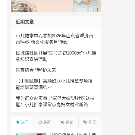
本草纲目
近期文章
小儿推拿中心参加2026年山东省暨济南
市“中医药文化服务月”活动
民城路社区开展“生命之初1000天”小儿推
拿知识宣讲活动
医育结合 “手”护未来
【巾帼赋能】富顺妇联小儿推拿专项技
能培训班圆满结业
我为群众办实事 | “军垦大嫂”进社区送技
能：小儿推拿课堂点亮妇女就业新路
热门
最新
评论
标签