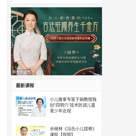
养生千金方
最新课程
小儿推拿专家于娟教授独
创“四明穴”技术防调儿童
青少年近视
佘继林《冯氏小儿捏脊》
课程【视频】