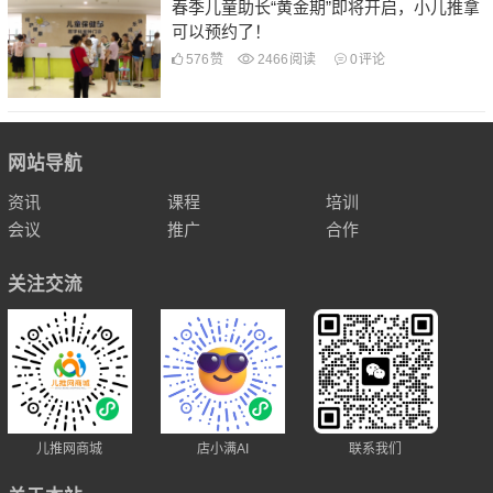
春季儿童助长“黄金期”即将开启，小儿推拿
可以预约了！
576
赞
2466
阅读
0
评论
网站导航
资讯
课程
培训
会议
推广
合作
关注交流
儿推网商城
店小满AI
联系我们