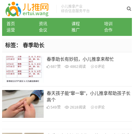
小儿推拿产业
综合信息服务平台
首页
资讯
课程
培训
运营
会议
推广
合作
标签：
春季助长
春季助长有妙招，小儿推拿来帮忙
687
赞
4862
阅读
0
评论
春天孩子能“窜一窜”，小儿推拿帮助孩子长
高个
549
赞
2618
阅读
0
评论