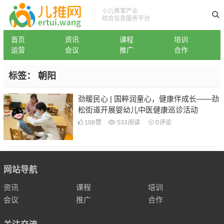
小儿推拿产业
综合信息服务平台
首页
资讯
课程
培训
运营
会议
推广
合作
标签：
朝阳
劲暖民心 | 国粹润童心，健康伴成长——劲
松街道开展婴幼儿中医健康巡诊活动
108
赞
533
阅读
0
评论
网站导航
资讯
课程
培训
会议
推广
合作