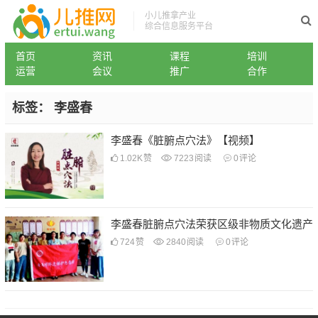
小儿推拿产业
综合信息服务平台
首页
资讯
课程
培训
运营
会议
推广
合作
标签：
李盛春
李盛春《脏腑点穴法》【视频】
1.02K
赞
7223
阅读
0
评论
李盛春脏腑点穴法荣获区级非物质文化遗产
724
赞
2840
阅读
0
评论