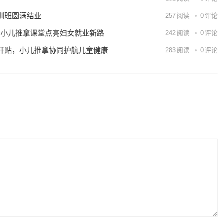
训班圆满结业
257
阅读
0
评论
能：小儿推拿课堂点亮妇女就业新路
242
阅读
0
评论
开贴，小儿推拿协同护航儿童健康
283
阅读
0
评论