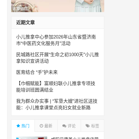
本草纲目
近期文章
小儿推拿中心参加2026年山东省暨济南
市“中医药文化服务月”活动
民城路社区开展“生命之初1000天”小儿推
拿知识宣讲活动
医育结合 “手”护未来
【巾帼赋能】富顺妇联小儿推拿专项技
能培训班圆满结业
我为群众办实事 | “军垦大嫂”进社区送技
能：小儿推拿课堂点亮妇女就业新路
热门
最新
评论
标签