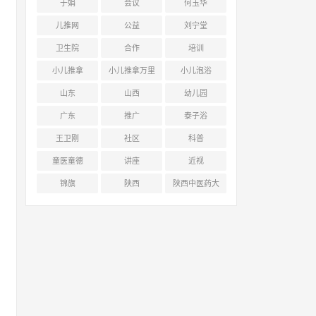
于娟
会议
何玉华
儿推网
公益
刘宁堂
卫生院
合作
培训
小儿推拿
小儿推拿万里
小儿泡浴
行
山东
山西
幼儿园
广东
推广
泰子浴
王卫刚
社区
科普
童医童德
讲座
近视
锦旗
陕西
陕西中医药大
学附属医院