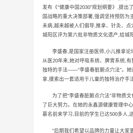
发布《“健康中国2030”规划纲要》,
国战略的重大决策部署,强调坚持预防为主
未病,越来越被人们倡导,推拿、针灸、
城阳区评为第六批非物质文化遗产,给城
李盛春,是国家注册医师,小儿推拿论坛
从医20年来,她对呼吸系统、脾胃系统,
独特的手法——“李盛春脏腑点穴法”。
拿,摸索出一套适用于儿童的独特治疗手法
为了把“李盛春脏腑点穴法”非物质
了巨大努力。在她的永鑫源健康管理中心
慕名前来学习,目前的学生已达500多人
“后期我们希望以品牌的力量让大家