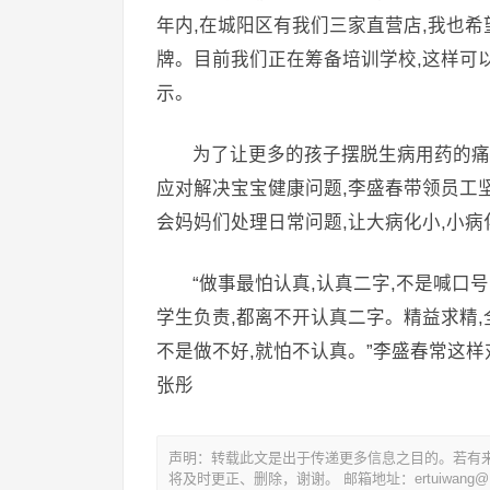
年内,在城阳区有我们三家直营店,我也
牌。目前我们正在筹备培训学校,这样可
示。
为了让更多的孩子摆脱生病用药的痛
应对解决宝宝健康问题,李盛春带领员工坚
会妈妈们处理日常问题,让大病化小,小病
“做事最怕认真,认真二字,不是喊口
学生负责,都离不开认真二字。精益求精,
不是做不好,就怕不认真。”李盛春常这
张彤
声明：转载此文是出于传递更多信息之目的。若有
将及时更正、删除，谢谢。 邮箱地址：ertuiwang@16