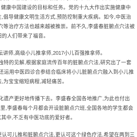
提出了健康中国建设的目标和任务。党的十九大作出实施健康中
,倡导健康文明生活方式,预防控制重大疾病。如今,中医治
点穴等治疗方法也越来越被推崇。前不久,李盛春脏腑点穴法被
阳的人们带来了福音。
讲师,高级小儿推拿师,2017小儿百强推拿师。
有独特的见解,根据家庭流传百年的脏腑点穴法,研究出了一套
她还运用中医四诊合参结合临床将小儿脏腑点穴融入到小儿推
,为宝宝缩短病程,减轻痛苦。
文化遗产更好地传播下去。李盛春全国各地推广,为此也付出
里,李盛春每个月都会开设脏腑点穴班,全国各地的学生都会
,这其中,不乏有中医功底的爱好者。
更认可儿推和脏腑点穴法,更认可这个绿色疗法,希望在两到三