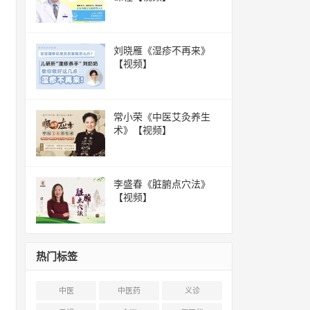
刘晓雁《湿疹不再来》
【视频】
常小荣《中医艾灸养生
术》【视频】
李盛春《脏腑点穴法》
【视频】
热门标签
中医
中医药
义诊