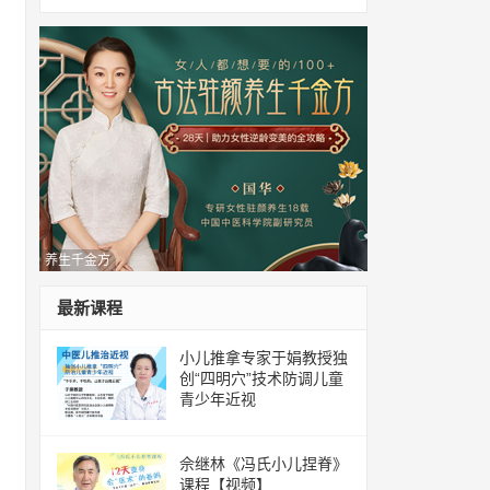
养生千金方
最新课程
小儿推拿专家于娟教授独
创“四明穴”技术防调儿童
青少年近视
佘继林《冯氏小儿捏脊》
课程【视频】