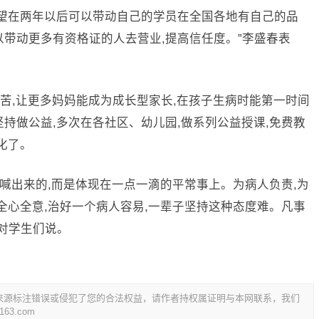
希望在两年以后可以带动自己的学员在全国各地有自己的品
以带动更多有资格证的人去营业,提高信任度。”李盛春表
苦,让更多妈妈能成为成长型家长,在孩子生病时能第一时间
持做公益,多次在各社区、幼儿园,做系列公益授课,免费教
化了。
号喊出来的,而是体现在一点一滴的平常事上。为病人负责,为
全心全意,治好一个病人容易,一辈子坚持这种态度难。凡事
样对学生们说。
来源标注错误或侵犯了您的合法权益，请作者持权属证明与本网联系，我们
3.com