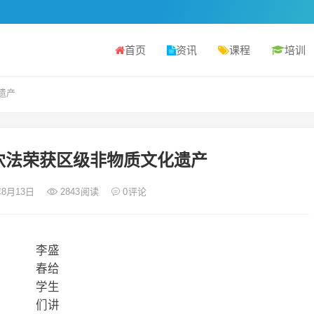
首页
资讯
课程
培训
遗产
穴法荣获区级非物质文化遗产
年8月13日
2843
阅读
0
评论
李盛
春给
学生
们讲