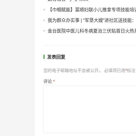
【巾帼赋能】富顺妇联小儿推拿专项技能培
我为群众办实事 | “军垦大嫂”进社区送技
金台医院中医儿科冬病夏治三伏贴首日火热
发表回复
您的电子邮箱地址不会被公开。
必填项已用
*
标注
评论
*