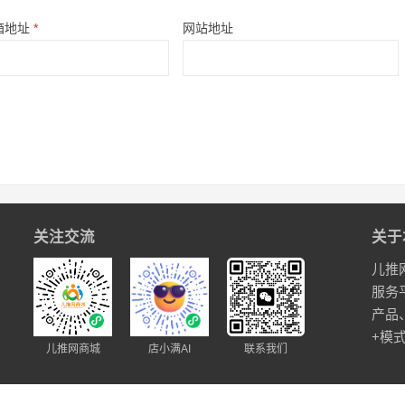
箱地址
*
网站地址
关注交流
关于
儿推
服务
产品
+模
儿推网商城
店小满AI
联系我们