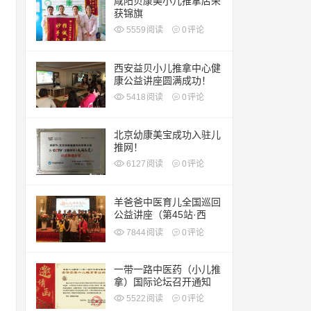
咸阳贝康美小儿推拿店荣
获锦旗
5559
阅读
0
评论
西安益贝小儿推拿中心健
康公益讲座圆满成功！
5418
阅读
0
评论
北京幼康美宝成功入驻儿
推网！
6127
阅读
0
评论
羊爸爸中医育儿全国巡回
公益讲座（第45站·西
安）
7844
阅读
0
评论
一带一路中医药（小儿推
拿）国际论坛召开通知
5522
阅读
0
评论