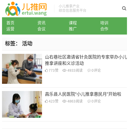
小儿推拿产业
综合信息服务平台
首页
资讯
课程
培训
运营
会议
推广
合作
标签：
活动
山右巷社区邀请省针灸医院的专家举办小儿
推拿讲座和义诊活动
773
赞
4933
阅读
0
评论
昌乐县人民医院“小儿推拿惠民月”开始啦
423
赞
4863
阅读
0
评论