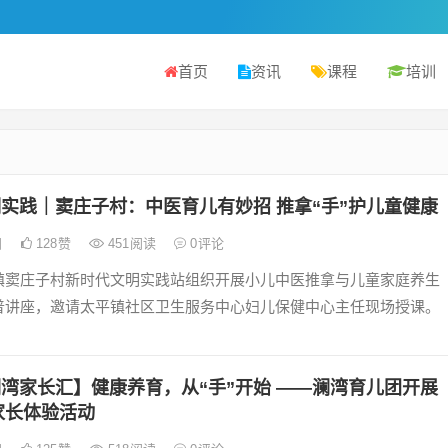
首页
资讯
课程
培训
实践｜窦庄子村：中医育儿有妙招 推拿“手”护儿童健康
日
128
赞
451
阅读
0
评论
镇窦庄子村新时代文明实践站组织开展小儿中医推拿与儿童家庭养生
普讲座，邀请太平镇社区卫生服务中心妇儿保健中心主任现场授课。
湾家长汇】健康养育，从“手”开始 ——澜湾育儿团开展
家长体验活动