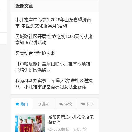
近期文章
拿
小儿推拿中心参加2026年山东省暨济南
市“中医药文化服务月”活动
民城路社区开展“生命之初1000天”小儿推
拿知识宣讲活动
医育结合 “手”护未来
【巾帼赋能】富顺妇联小儿推拿专项技
能培训班圆满结业
我为群众办实事 | “军垦大嫂”进社区送技
能：小儿推拿课堂点亮妇女就业新路
热门
最新
评论
标签
咸阳贝康美小儿推拿店荣
获锦旗
5553
阅读
0
评论