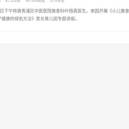
日
125
赞
518
阅读
0
评论
14日下午特邀青浦区中医医院推拿科叶旸真医生，来园开展《小儿推
子健康的绿色方法》家长育儿团专题讲座。