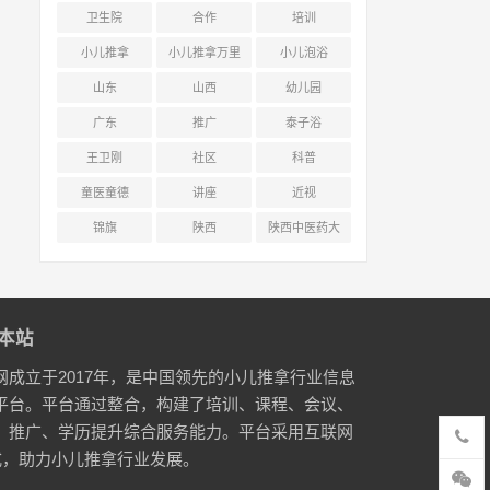
卫生院
合作
培训
小儿推拿
小儿推拿万里
小儿泡浴
行
山东
山西
幼儿园
广东
推广
泰子浴
王卫刚
社区
科普
童医童德
讲座
近视
锦旗
陕西
陕西中医药大
学附属医院
本站
网成立于2017年，是中国领先的小儿推拿行业信息
平台。平台通过整合，构建了培训、课程、会议、
、推广、学历提升综合服务能力。平台采用互联网
式，助力小儿推拿行业发展。