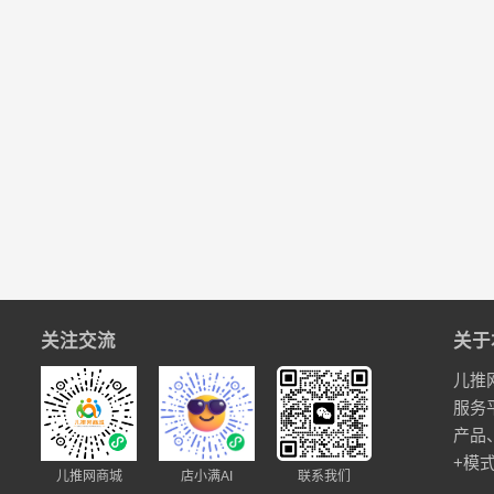
关注交流
关于
儿推
服务
产品
+模
儿推网商城
店小满AI
联系我们