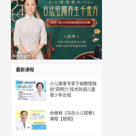
养生千金方
最新课程
小儿推拿专家于娟教授独
创“四明穴”技术防调儿童
青少年近视
佘继林《冯氏小儿捏脊》
课程【视频】