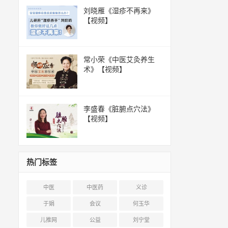
刘晓雁《湿疹不再来》
【视频】
常小荣《中医艾灸养生
术》【视频】
李盛春《脏腑点穴法》
【视频】
热门标签
中医
中医药
义诊
于娟
会议
何玉华
儿推网
公益
刘宁堂