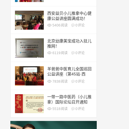
西安益贝小儿推拿中心健
康公益讲座圆满成功！
5406
阅读
0
评论
北京幼康美宝成功入驻儿
推网！
6119
阅读
0
评论
羊爸爸中医育儿全国巡回
公益讲座（第45站·西
安）
7838
阅读
0
评论
一带一路中医药（小儿推
拿）国际论坛召开通知
5518
阅读
0
评论