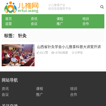
小儿推拿产业
综合信息服务平台
首页
资讯
课程
培训
运营
会议
推广
合作
标签：
针灸
山西省针灸学会小儿推拿科普大讲堂开讲
811
赞
4766
阅读
0
评论
网站导航
资讯
课程
培训
会议
推广
合作