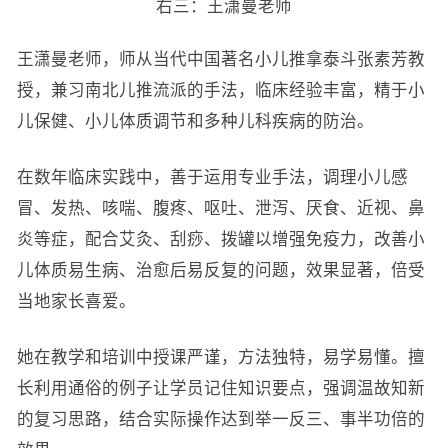
右三：王潇曼老师
王潇曼老师，师从当代中国著名小儿推拿泰斗张素芳教
授，兼习南北儿推流派的手法，临床经验丰富，精于小
儿保健、小儿体质调节和多种儿科疾病的防治。
在数年临床实践中，善于运用专业手法，调理小儿感
冒、发热、咳喘、腹疼、呕吐、泄泻、厌食、近视、鼻
炎等症，配合艾灸、刮痧、拨罐以增强免疫力，改善小
儿体质易生病、治愈后易反复的问题，效果显著，倍受
当地家长喜爱。
她在教学和培训中授课严谨，方法独特，易学易懂。擅
长利用通俗的例子让学员记住知识要点，强调温故知新
的复习思路，结合实际操作达到举一反三、事半功倍的