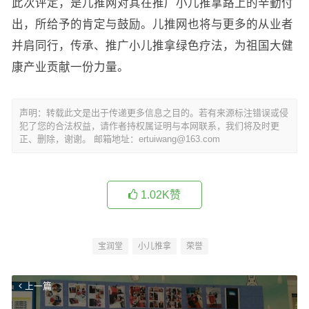
此次评定，是儿推网对其在推广小儿推拿路上的辛勤付
出，所给予的肯定与鼓励。儿推网也将与更多的从业者
并肩同行，传承、推广小儿推拿绿色疗法，为祖国大健
康产业贡献一份力量。
声明：转载此文是出于传递更多信息之目的。若有来源标注错误或侵
犯了您的合法权益，请作者持权属证明与本网联系，我们将及时更
正、删除，谢谢。 邮箱地址：ertuiwang@163.com
1.02K
赞
宝润堂
小儿推拿
荣誉
上一篇