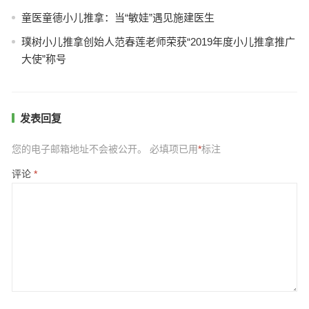
童医童德小儿推拿：当“敏娃”遇见施建医生
璞树小儿推拿创始人范春莲老师荣获“2019年度小儿推拿推广
大使”称号
发表回复
您的电子邮箱地址不会被公开。
必填项已用
*
标注
评论
*