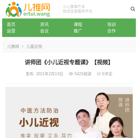
小儿推拿产业
综合信息服务平台
首页
资讯
课程
培训
运营
会议
推广
合作
儿推网
儿童近视
讲师团《小儿近视专题课》【视频】
发布: 2021年2月13日
5423
阅读
0
评论