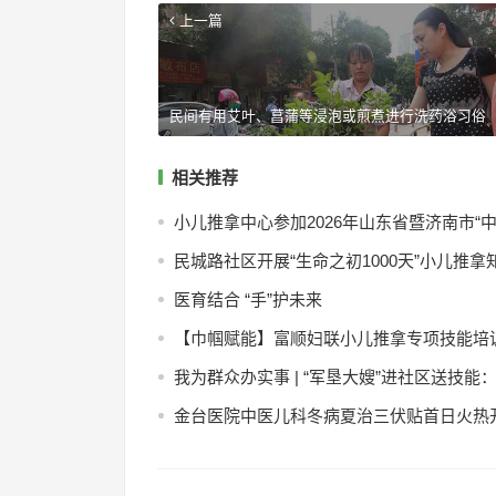
上一篇
民间有用艾叶、菖蒲等浸泡或煎煮进行洗药浴习俗
相关推荐
小儿推拿中心参加2026年山东省暨济南市“
民城路社区开展“生命之初1000天”小儿推
医育结合 “手”护未来
【巾帼赋能】富顺妇联小儿推拿专项技能培
我为群众办实事 | “军垦大嫂”进社区送技
金台医院中医儿科冬病夏治三伏贴首日火热