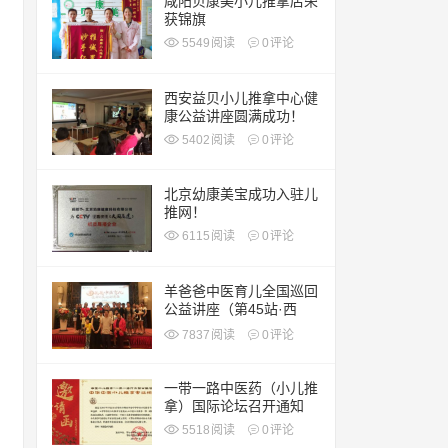
咸阳贝康美小儿推拿店荣
获锦旗
5549
阅读
0
评论
西安益贝小儿推拿中心健
康公益讲座圆满成功！
5402
阅读
0
评论
北京幼康美宝成功入驻儿
推网！
6115
阅读
0
评论
羊爸爸中医育儿全国巡回
公益讲座（第45站·西
安）
7837
阅读
0
评论
一带一路中医药（小儿推
拿）国际论坛召开通知
5518
阅读
0
评论