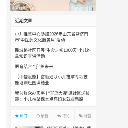
本草纲目
近期文章
小儿推拿中心参加2026年山东省暨济南
市“中医药文化服务月”活动
民城路社区开展“生命之初1000天”小儿推
拿知识宣讲活动
医育结合 “手”护未来
【巾帼赋能】富顺妇联小儿推拿专项技
能培训班圆满结业
我为群众办实事 | “军垦大嫂”进社区送技
能：小儿推拿课堂点亮妇女就业新路
热门
最新
评论
标签