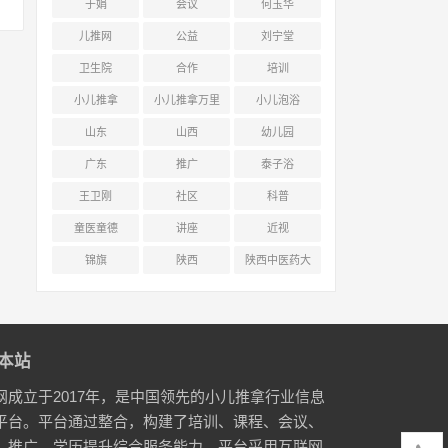
于娟
会议
何玉华
儿推网
公益
刘宁堂
卫生院
合作
培训
小儿推拿
小儿推拿万里
小儿泡浴
行
山东
山西
幼儿园
广东
推广
泰子浴
王卫刚
社区
科普
童医童德
讲座
近视
锦旗
陕西
陕西中医药大
学附属医院
本站
网成立于2017年，是中国领先的小儿推拿行业信息
平台。平台通过整合，构建了培训、课程、会议、
、推广、学历提升综合服务能力。平台采用互联网