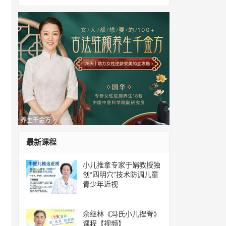
养生千金方
最新课程
小儿推拿专家于娟教授独
创“四明穴”技术防调儿童
青少年近视
佘继林《冯氏小儿捏脊》
课程【视频】