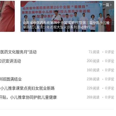
下一篇
山东省中医药系统第26个全国“爱眼日”暨第三届中医小儿推
拿防控儿童青少年近视大型义诊系列活动举行
中医药文化服务月”活动
71
阅读
0
评论
拿知识宣讲活动
200
阅读
0
评论
160
阅读
0
评论
训班圆满结业
238
阅读
0
评论
能：小儿推拿课堂点亮妇女就业新路
229
阅读
0
评论
开贴，小儿推拿协同护航儿童健康
269
阅读
0
评论