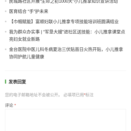
民城路社区开展“生命之初1000天”小儿推拿知识宣讲活动
医育结合 “手”护未来
【巾帼赋能】富顺妇联小儿推拿专项技能培训班圆满结业
我为群众办实事 | “军垦大嫂”进社区送技能：小儿推拿课堂点
亮妇女就业新路
金台医院中医儿科冬病夏治三伏贴首日火热开贴，小儿推拿
协同护航儿童健康
发表回复
您的电子邮箱地址不会被公开。
必填项已用
*
标注
评论
*