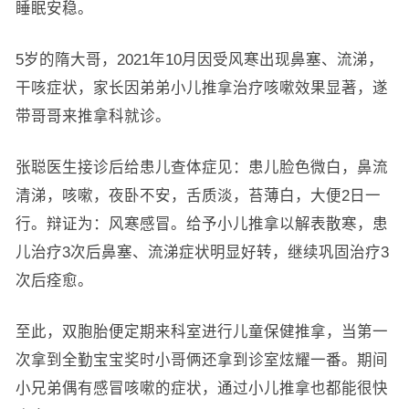
睡眠安稳。
5岁的隋大哥，2021年10月因受风寒出现鼻塞、流涕，
干咳症状，家长因弟弟小儿推拿治疗咳嗽效果显著，遂
带哥哥来推拿科就诊。
张聪医生接诊后给患儿查体症见：患儿脸色微白，鼻流
清涕，咳嗽，夜卧不安，舌质淡，苔薄白，大便2日一
行。辩证为：风寒感冒。给予小儿推拿以解表散寒，患
儿治疗3次后鼻塞、流涕症状明显好转，继续巩固治疗3
次后痊愈。
至此，双胞胎便定期来科室进行儿童保健推拿，当第一
次拿到全勤宝宝奖时小哥俩还拿到诊室炫耀一番。期间
小兄弟偶有感冒咳嗽的症状，通过小儿推拿也都能很快