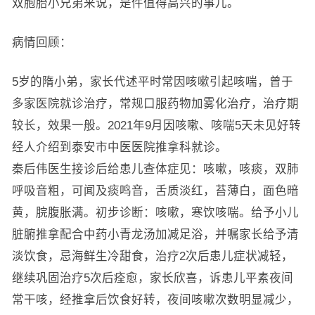
双胞胎小兄弟来说，是件值得高兴的事儿。
病情回顾：
5岁的隋小弟，家长代述平时常因咳嗽引起咳喘，曾于
多家医院就诊治疗，常规口服药物加雾化治疗，治疗期
较长，效果一般。2021年9月因咳嗽、咳喘5天未见好转
经人介绍到泰安市中医医院推拿科就诊。
秦后伟医生接诊后给患儿查体症见：咳嗽，咳痰，双肺
呼吸音粗，可闻及痰鸣音，舌质淡红，苔薄白，面色暗
黄，脘腹胀满。初步诊断：咳嗽，寒饮咳喘。给予小儿
脏腑推拿配合中药小青龙汤加减足浴，并嘱家长给予清
淡饮食，忌海鲜生冷甜食，治疗2次后患儿症状减轻，
继续巩固治疗5次后痊愈，家长欣喜，诉患儿平素夜间
常干咳，经推拿后饮食好转，夜间咳嗽次数明显减少，