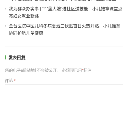
我为群众办实事 | “军垦大嫂”进社区送技能：小儿推拿课堂点
亮妇女就业新路
金台医院中医儿科冬病夏治三伏贴首日火热开贴，小儿推拿
协同护航儿童健康
发表回复
您的电子邮箱地址不会被公开。
必填项已用
*
标注
评论
*